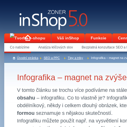
Váš inShop
Funkcie
Cenn
Co nabízíme
Analýza klíčových slov
Bezplatná konzultace SEO a
Kontakt
Úvodní stránka
SEO a PPC
Tipy a triky
Infografika – magnet na 
Infografika – magnet na zvýš
V tomto článku se trochu více podíváme na stál
obsahu
– infografiku. Co to vlastně je? Infografi
obdélníkový, někdy i celkem dlouhý obrázek, kt
formou
seznamuje s nějakou skutečností.
Infografiku můžete použít např. na vysvětlení ko