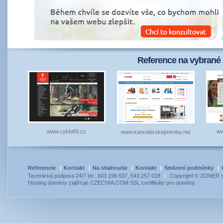
Reference na vybrané 
www.cyklo69.cz
ww
www.kancelarskepotreby.net
Referencie
|
Kontakt
|
Na stiahnutie
|
Kontakt
|
Smluvní podmínky
|
Technická podpora 24/7 tel.: 603 196 637, 543 257 018
|
Copyright © ZONER so
Hosting
domény
zajišťuje
CZECHIA.COM
SSL certifikáty
pro
domény
.