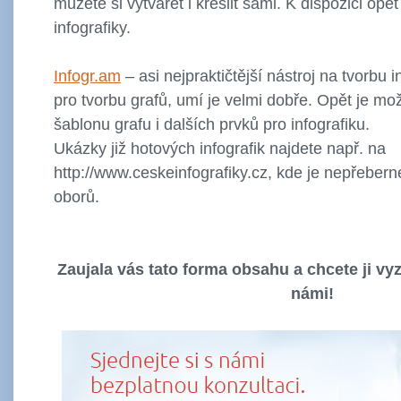
můžete si vytvářet i kreslit sami. K dispozici opě
infografiky.
Infogr.am
– asi nejpraktičtější nástroj na tvorbu i
pro tvorbu grafů, umí je velmi dobře. Opět je mo
šablonu grafu i dalších prvků pro infografiku.
Ukázky již hotových infografik najdete např. na
http://www.ceskeinfografiky.cz, kde je nepřeber
oborů.
Zaujala vás tato forma obsahu a chcete ji vy
námi!