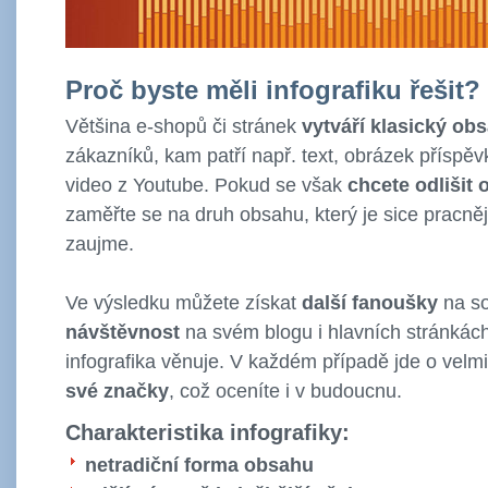
Proč byste měli infografiku řešit?
Většina e-shopů či stránek
vytváří klasický ob
zákazníků, kam patří např. text, obrázek příspěv
video z Youtube. Pokud se však
chcete odlišit
zaměřte se na druh obsahu, který je sice pracněj
zaujme.
Ve výsledku můžete získat
další fanoušky
na so
návštěvnost
na svém blogu i hlavních stránkách
infografika věnuje. V každém případě jde o velm
své značky
, což oceníte i v budoucnu.
Charakteristika infografiky:
netradiční forma obsahu