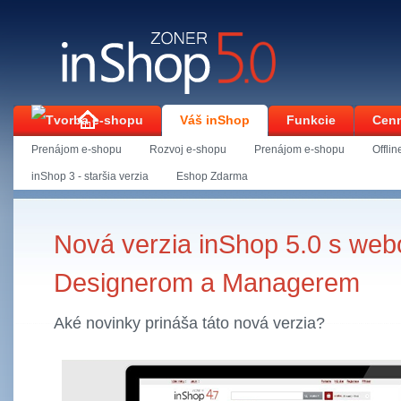
Váš inShop
Funkcie
Cenn
Prenájom e-shopu
Rozvoj e-shopu
Prenájom e-shopu
Offli
Kontakt
inShop 3 - staršia verzia
Eshop Zdarma
Úvodní stránka
Váš inShop
Nová verzia inShop 5.0 s we
Designerom a Managerem
Aké novinky prináša táto nová verzia?