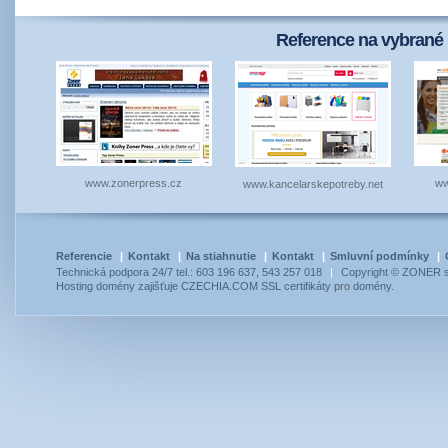
Reference na vybrané 
www.zonerpress.cz
ww
www.kancelarskepotreby.net
Referencie
|
Kontakt
|
Na stiahnutie
|
Kontakt
|
Smluvní podmínky
|
Technická podpora 24/7 tel.: 603 196 637, 543 257 018
|
Copyright © ZONER so
Hosting
domény
zajišťuje
CZECHIA.COM
SSL certifikáty
pro
domény
.